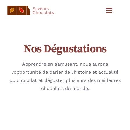
Passer
au
Toggle
contenu
Naviga
ACCUEIL
Nos Dégustations
A PROPOS
Apprendre en s’amusant, nous aurons
BLOG
l’opportunité de parler de l’histoire et actualité
du chocolat et déguster plusieurs des meilleures
DÉGUSTATIONS
chocolats du monde.
NOS CHOCOLATS